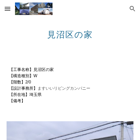
Skip to main content
Skip to navigation
見沼区の家
【工事名称】見沼区の家
【構造種別】W
【階数】2/0
【設計事務所】
ますいいリビングカンパニー
【所在地】埼玉県
【備考】