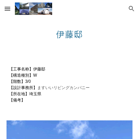
Skip to main content
Skip to navigation
伊藤邸
【工事名称】伊藤邸
【構造種別】W
【階数】3/0
【設計事務所】
ますいいリビングカンパニー
【所在地】埼玉県
【備考】