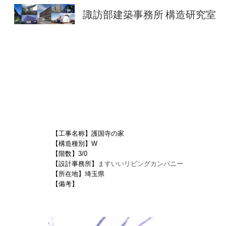
諏訪部建築事務所 構造研究室
Sk
【工事名称】護国寺の家
【構造種別】W
【階数】3/0
【設計事務所】
ますいいリビングカンパニー
【所在地】埼玉県
【備考】