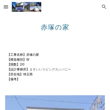
Skip to main content
Skip to navigation
赤塚の家
【工事名称】赤塚の家
【構造種別】W
【階数】2/0
【設計事務所】
ますいいリビングカンパニー
【所在地】埼玉県
【備考】