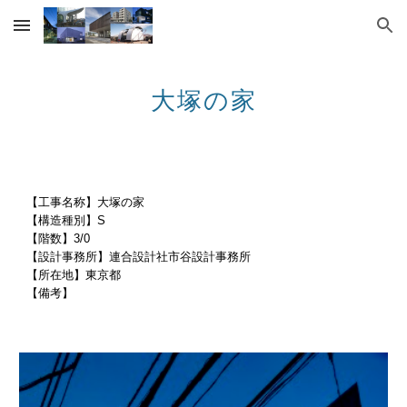
Skip to main content
Skip to navigation
大塚の家
【工事名称】大塚の家
【構造種別】S
【階数】3/0
【設計事務所】連合設計社市谷設計事務所
【所在地】東京都
【備考】